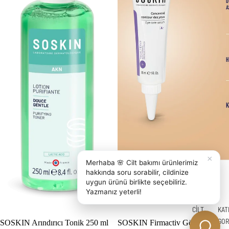
×
Merhaba 🌸 Cilt bakımı ürünlerimiz
hakkında soru sorabilir, cildinize
uygun ürünü birlikte seçebiliriz.
Yazmanız yeterli!
CİLT
KAT
SORU
GOR
SOSKIN Arındırıcı Tonik 250 ml
SOSKIN Firmactiv Göz Bakım