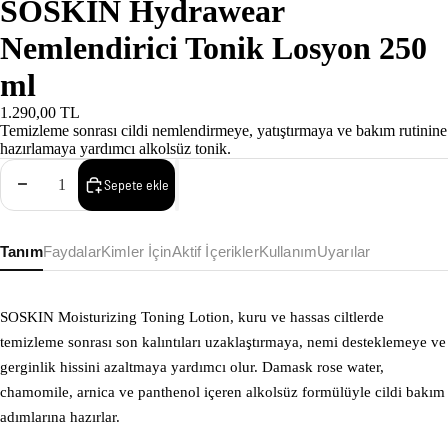
SOSKIN Hydrawear
Nemlendirici Tonik Losyon 250
ml
1.290,00 TL
Temizleme sonrası cildi nemlendirmeye, yatıştırmaya ve bakım rutinine
hazırlamaya yardımcı alkolsüz tonik.
Adedi azalt
Adedi artır
Sepete ekle
Tanım
Faydalar
Kimler İçin
Aktif İçerikler
Kullanım
Uyarılar
SOSKIN Moisturizing Toning Lotion, kuru ve hassas ciltlerde
temizleme sonrası son kalıntıları uzaklaştırmaya, nemi desteklemeye ve
gerginlik hissini azaltmaya yardımcı olur. Damask rose water,
chamomile, arnica ve panthenol içeren alkolsüz formülüyle cildi bakım
adımlarına hazırlar.