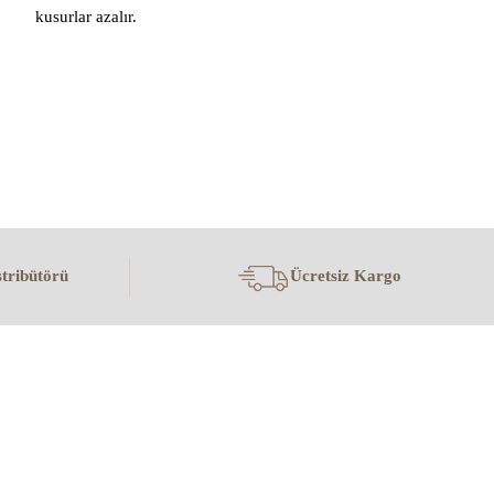
kusurlar azalır.
tribütörü
Ücretsiz Kargo