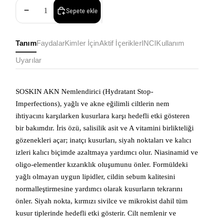
Adedi azalt
Adedi artır
Sepete ekle
Tanım
Faydalar
Kimler İçin
Aktif İçerikler
INCI
Kullanım
Uyarılar
SOSKIN AKN Nemlendirici (Hydratant Stop-
Imperfections), yağlı ve akne eğilimli ciltlerin nem
ihtiyacını karşılarken kusurlara karşı hedefli etki gösteren
bir bakımdır. İris özü, salisilik asit ve A vitamini birlikteliği
gözenekleri açar; inatçı kusurları, siyah noktaları ve kalıcı
izleri kalıcı biçimde azaltmaya yardımcı olur. Niasinamid ve
oligo-elementler kızarıklık oluşumunu önler. Formüldeki
yağlı olmayan uygun lipidler, cildin sebum kalitesini
normalleştirmesine yardımcı olarak kusurların tekrarını
önler. Siyah nokta, kırmızı sivilce ve mikrokist dahil tüm
kusur tiplerinde hedefli etki gösterir. Cilt nemlenir ve