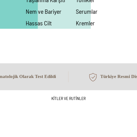
Nem ve Bariyer
Serumlar
Hassas Cilt
Kremler
Maskeler
Göz Çevresi
Peeling
Vücut Bakımı
atolojik Olarak Test Edildi
Türkiye Resmi Dis
SERİLER
Tüm Ürünler
Hydrawear
KİTLER VE RUTİNLER
Age Detox
Meladerm
AKN
Purify
Brightening Body
Sun Care