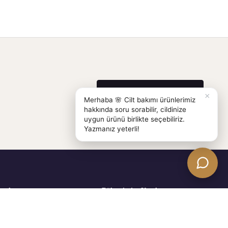
Cilt Sorunlarını Keşfet
×
Merhaba 🌸 Cilt bakımı ürünlerimiz
hakkında soru sorabilir, cildinize
uygun ürünü birlikte seçebiliriz.
Yazmanız yeterli!
sal
Bültenimize Katılın
mız
Bilimsel cilt bakımı içerikleri, yeni
epete ekle
ürünler ve kampanyalardan haberdar
m