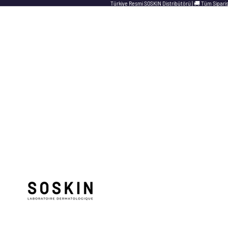
Türkiye Resmi SOSKIN Distribütörü | 🚚 Tüm Sipari