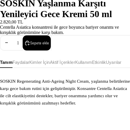
SOSKIN Yaşlanma Karşıtı
Yenileyici Gece Kremi 50 ml
2.820,00 TL
Centella Asiatica konsantresi ile gece boyunca bariyer onarımı ve
kırışıklık görünümüne karşı bakım.
Adedi azalt
Adedi artır
Sepete ekle
Tanım
Faydalar
Kimler İçin
Aktif İçerikler
Kullanım
Etkinlik
Uyarılar
SOSKIN Regenerating Anti-Ageing Night Cream, yaşlanma belirtilerine
karşı gece bakım rutini için geliştirilmiştir. Konsantre Centella Asiatica
ile cilt elastikiyetini destekler, bariyer onarımına yardımcı olur ve
kırışıklık görünümünü azaltmayı hedefler.