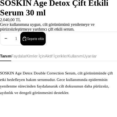
SOSKIN Age Detox Çift Etkili
Serum 30 ml
2.040,00 TL
Gece kullanımına uygun, cilt görünümünü yenilemeye ve
pürüzsüzleştirmeye yardımcı çift etkili serum.
Adedi azalt
Adedi artır
Sepete ekle
Tanım
Faydalar
Kimler İçin
Aktif İçerikler
Kullanım
Uyarılar
SOSKIN Age Detox Double Correction Serum, cilt görünümünde çift
etki hedefleyen bakım serumudur. Gece kullanımında epidermisin
yenilenme sürecinden faydalanarak cilt dokusunun daha pürüzsüz,
aydınlık ve dengeli görünmesini destekler.