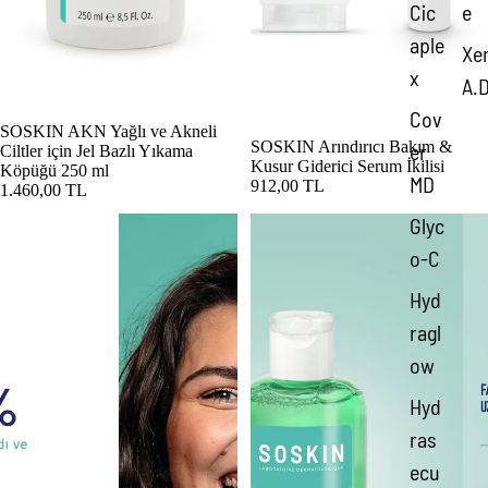
Cic
e
aple
Xe
x
A.
Cov
SOSKIN AKN Yağlı ve Akneli
Tükendi
SOSKIN Arındırıcı Bakım &
er
Ciltler için Jel Bazlı Yıkama
Kusur Giderici Serum İkilisi
Köpüğü 250 ml
MD
912,00 TL
1.460,00 TL
Glyc
SOSKIN Arındırıcı Temizleme Jeli
SOSKIN Arındırıcı Tonik & Temizle
o-C
Hyd
ragl
ow
Hyd
ras
ecu