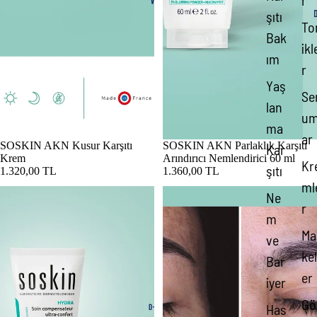
r
şıtı
To
Bak
ikl
ım
r
Yaş
Se
lan
um
ma
ar
Tükendi
SOSKIN AKN Kusur Karşıtı
Tükendi
SOSKIN AKN Parlaklık Karşıtı
Kar
Krem
Arındırıcı Nemlendirici 60 ml
Kr
şıtı
1.320,00 TL
1.360,00 TL
ml
SOSKIN AKN Ultra Comfort Yoğun Nemlendirici Bakım 60 ml
SOSKIN AKN Yağlı ve Akne Eğiliml
Ne
r
m
Ma
ve
kel
Bar
er
iyer
Gö
Has