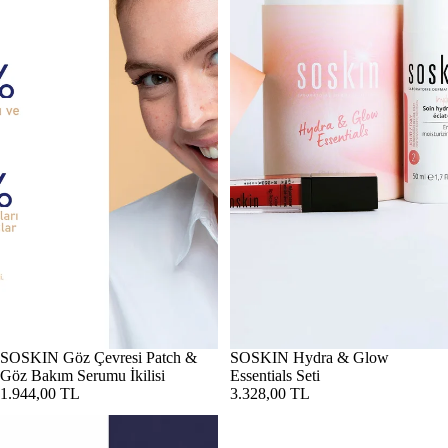
Tükendi
SOSKIN Göz Çevresi Patch &
SOSKIN Hydra & Glow
Göz Bakım Serumu İkilisi
Essentials Seti
1.944,00 TL
3.328,00 TL
SOSKIN Hydrasecure Çok Amaçlı Yumuşatıcı Vücut Bakımı 150 ml
SOSKIN Hydrasecure Vücut Bakı