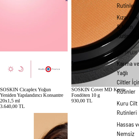
Rutinler
Kızarıklık
& Nem
Rutinleri
CİLT TİPLERİ
Karma v
Yağlı
Ciltler İçi
SOSKIN Cicaplex Yoğun
SOSKIN Cover MD Krem
Rutinler
Yeniden Yapılandırıcı Konsantre
Fondöten 10 g
20x1,5 ml
930,00 TL
Kuru Cilt
3.640,00 TL
Rutinleri
SOSKIN Derin Kırışıklık Dolgusu 15 ml
SOSKIN Enerji Verici Nemlendiri
Hassas v
Nemsiz