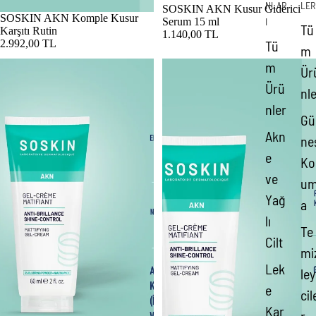
NLAR
LER
SOSKIN AKN Kusur Giderici
Tükendi
SOSKIN AKN Komple Kusur
Serum 15 ml
I
Tü
Karşıtı Rutin
1.140,00 TL
2.992,00 TL
Tü
m
SOSKIN AKN Kusur Karşıtı Krem
SOSKIN AKN Parlaklık Karşıtı Arı
m
Ür
Ürü
nl
nler
Gü
Akn
ne
e
Ko
ve
u
Yağ
a
lı
Te
Cilt
mi
Lek
ley
e
cil
Kar