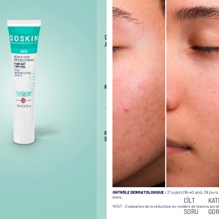
CİLT
KAT
SORU
GOR