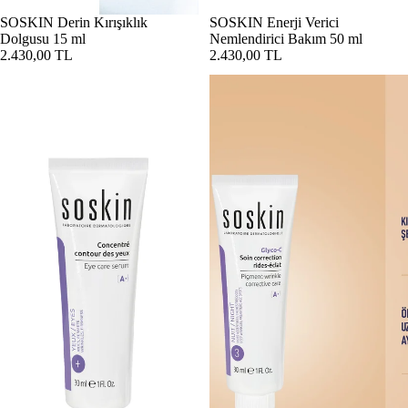
Tükendi
SOSKIN Derin Kırışıklık
SOSKIN Enerji Verici
Dolgusu 15 ml
Nemlendirici Bakım 50 ml
2.430,00 TL
2.430,00 TL
SOSKIN Firmactiv Göz Bakım Serumu 30 ml
SOSKIN Glyco-C Leke Karşıtı Kırı