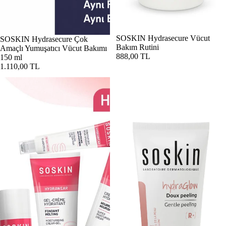
Tükendi
SOSKIN Hydrasecure Vücut
SOSKIN Hydrasecure Çok
Bakım Rutini
Amaçlı Yumuşatıcı Vücut Bakımı
888,00 TL
150 ml
1.110,00 TL
SOSKIN Hydrawear Hafif Dokulu Nemlendirici 60 ml
SOSKIN Hydrawear Hassas Yüz P