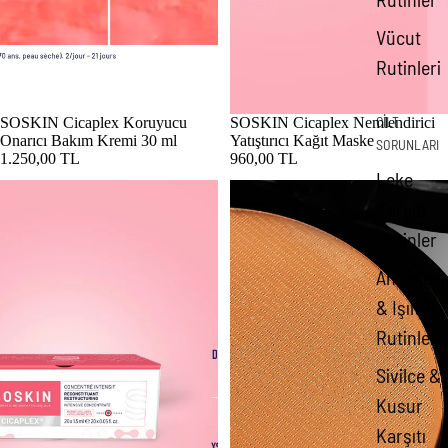
Vücut
Rutinleri
CİLT
Tükendi
SOSKIN Cicaplex Koruyucu
SOSKIN Cicaplex Nemlendirici
Onarıcı Bakım Kremi 30 ml
Yatıştırıcı Kağıt Maske
SORUNLARI
1.250,00 TL
960,00 TL
Leke
SOSKIN Cicaplex Yoğun Yeniden Yapılandırıcı Konsantre 20x1,5 ml
SOSKIN Cover MD Krem Fondöt
Karşıtı
Rutinler
Anti-Agin
& Işıltı
Rutinleri
Sivilce &
Kusur
Karşıtı