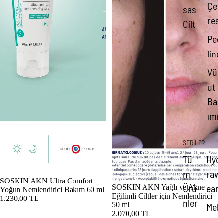
Çe
sas
res
Cilt
Pe
lin
Vü
ut
Ba
ım
SERİLER
Tü
Hy
m
ra
SOSKIN AKN Ultra Comfort
Ürü
ea
SOSKIN AKN Yağlı ve Akne
Yoğun Nemlendirici Bakım 60 ml
Eğilimli Ciltler için Nemlendirici
1.230,00 TL
nler
50 ml
Me
2.070,00 TL